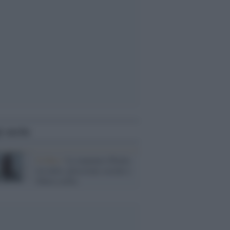
i anche
Il libro /
Le mamme d'Italia
tra mito, pressione sociale e
libera scelta