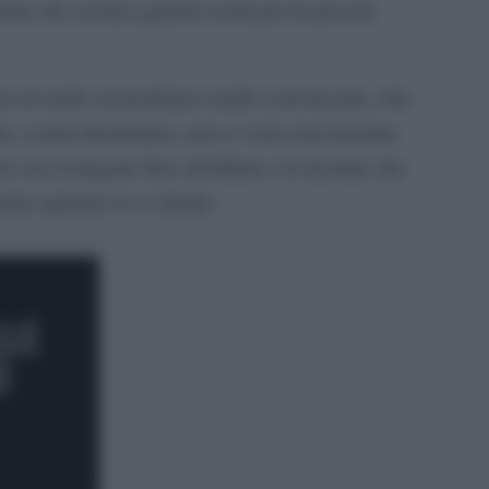
nime che restano grandi eventi per le piccole
a un tratto neorealistico molto convincente, che
, a tratti drammatici, non si versa una lacrima.
rti con il magone fino all’ultimo e le lacrime che
rono quando lo si chiude.