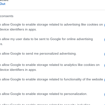
redaz
padri, che in questo libro compaiono solo per
Out
rmi alla propria morale familiare. I padri di
L'edi
dri non abbandonano, scompaiono come se non
consents
dell'
 quei segreti di famiglia che nessuno vorrebbe
o allow Google to enable storage related to advertising like cookies on
evice identifiers in apps.
gono in superficie con il sembiante di chi
.
o allow my user data to be sent to Google for online advertising
L'edi
s.
Schle
elett
iologiche protagoniste di questi racconti. Un
to allow Google to send me personalized advertising.
lòs kai agathòs
” dei greci: ciò che è bello è
o allow Google to enable storage related to analytics like cookies on
 la bontà al quadrato, colei che ti mette al
La st
evice identifiers in apps.
otten
 è un atto di coraggio. Ma la maternità non
o allow Google to enable storage related to functionality of the website
ome dimostrano alcune di queste madri acquisite,
caso o per necessità. Si può essere madri dei
Pord
o allow Google to enable storage related to personalization.
e la cui capacità di accoglienza le ha rese madri.
a GiU
della
o allow Google to enable storage related to security, including