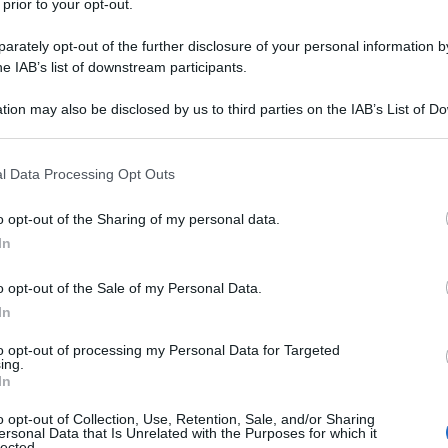
 prior to your opt-out.
tro racconti che compongono il libro e che lo
rately opt-out of the further disclosure of your personal information by
he IAB’s list of downstream participants.
seminato”, con lo stesso tema riproposto in
iversi, rappresentano un po’ una mappatura
tion may also be disclosed by us to third parties on the IAB’s List of 
 that may further disclose it to other third parties.
i o, meglio, del non esserlo. Perché se tutti
Ulti
per impossibilità o per scelta, anche quando lo
 that this website/app uses one or more Google services and may gath
l Data Processing Opt Outs
including but not limited to your visit or usage behaviour. You may click 
mai la parola abbandono, con tutto lo stigma che
 to Google and its third-party tags to use your data for below specifi
o opt-out of the Sharing of my personal data.
remo nemmeno noi. Ma certo tutte le protagoniste
ogle consent section.
In
asciare, per un tempo più o meno lungo o per
o opt-out of the Sale of my Personal Data.
 altre donne, che diventano così madri a loro
In
 alla fine i soliti: la povertà, la solitudine, la
to opt-out of processing my Personal Data for Targeted
nava chi aveva figli fuori dal matrimonio
ing.
Hate
In
i racconti va dal dopoguerra a oggi),
misog
o opt-out of Collection, Use, Retention, Sale, and/or Sharing
d’origine, il desiderio di trovare la propria
Cpo a
ersonal Data that Is Unrelated with the Purposes for which it
lected.