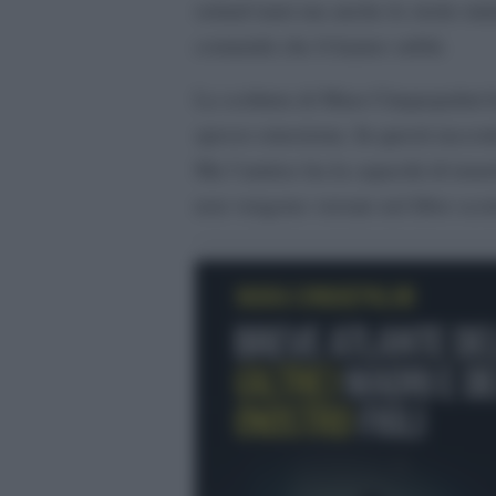
settant’anni ma anche le storie mi
comunità che li hanno subìti.
La scrittura di Mara Cinquepalmi h
spesso emoziona. In questi racconti
Ma l’autrice ha la capacità di tene
non vengono versate nel libro scor