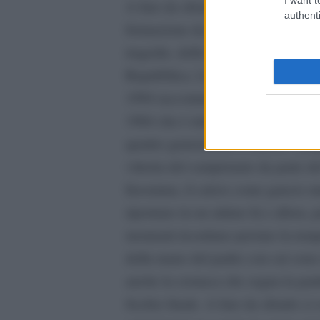
A fare da sfondo alle storie ci sono
authenti
formazione da giornalista sportiva)
tragedie, delle morti dei papi, del
Repubblica. La vittoria dell’Italia
1994 raccontano il Paese, ma anch
1964 che è rimasto un perno attorno
quattro generazioni (l’autrice è pu
vittoria del campionato da parte d
Insomma, il calcio come gancio mn
riportano in un attimo là e allora,
momenti ricordano persino la tempe
della mano del padre con cui sono a
anche la cronaca che segna la partit
fischio finale. A fare da sfondo ci 