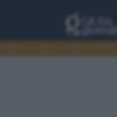
Progetti di
Libri di
Agenda di
Recensioni
GiULiA
GiULiA
GiULiA