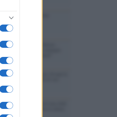
ione
toriale /
Le mostruose donne
Odissea di Nolan
toriale /
Riecco il “patto Meloni –
in”. Contro i deepfake in campagna
orale. Questa volta funzionerà?
oria /
Le 10 maestre che già 120 anni fa
nero, per 10 mesi, il diritto di voto
enone /
Il Premio Airone di Carta 2026
LiA giornaliste: promuove la cultura
 parità