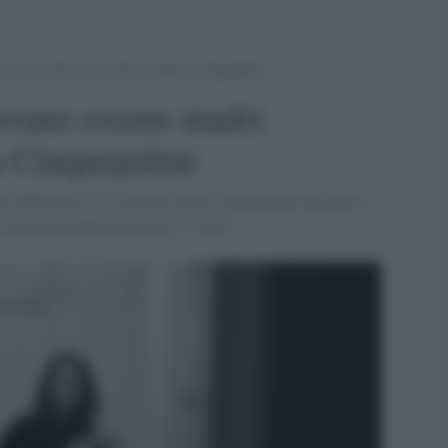
 essere madri raccontate da Mara Cinquepalmi
evano essere madri
a Cinquepalmi
no obbligatori. Lo racconta Mara Cinquepalmi attraverso
ociale dell'Italia attraverso il calcio