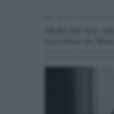
Home
>
Recensioni
>
Madri che non volevano
Madri che non vol
raccontate da Mar
L'amore materno e l'amore filiale non so
quattro storie, sullo sfondo di una storia s