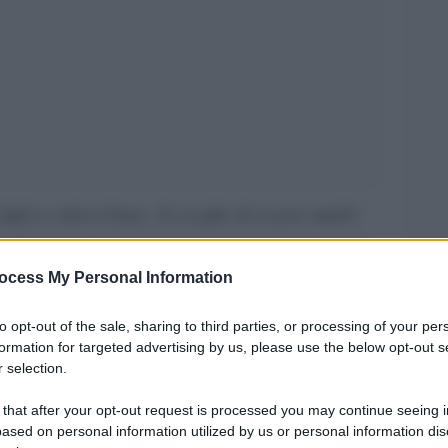
i­gli a volersi bene. Si sceglie di essere madri
erità, che chiude il terzo racconto, il senso del
atlante delle (altre) madri e dei (nostri) figli
ocess My Personal Information
ole Parlanti nella collana Soffi. Dopo brillanti
to opt-out of the sale, sharing to third parties, or processing of your per
inquepalmi (giornalista e presidente del Collegio
formation for targeted advertising by us, please use the below opt-out s
 selection.
aliste) si è cimentata con la narrativa, sempre
 al suo attivismo, con una qualità della scrittura
 that after your opt-out request is processed you may continue seeing i
ased on personal information utilized by us or personal information dis