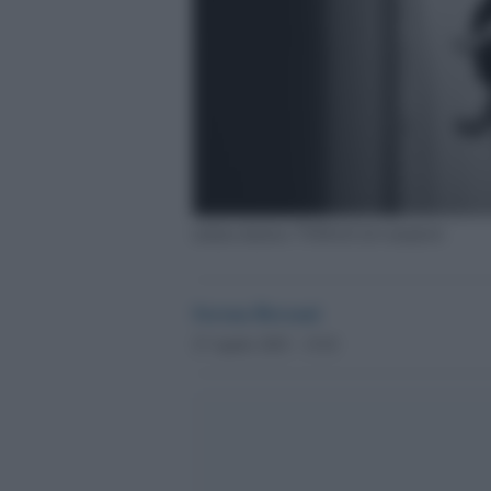
nathan-dumlao-7TrMvirCaJo-unsplash
Serena Bersani
27 Aprile 2025 - 15.01