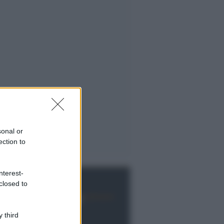
sonal or
ection to
nterest-
closed to
 third