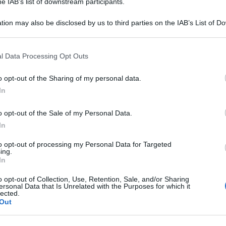
he IAB’s list of downstream participants.
Ferite, una mostra per il
Il 2016 con NoiDonne
tion may also be disclosed by us to third parties on the IAB’s List of 
25 novembre
 that may further disclose it to other third parties.
 that this website/app uses one or more Google services and may gath
l Data Processing Opt Outs
including but not limited to your visit or usage behaviour. You may click 
 to Google and its third-party tags to use your data for below specifi
o opt-out of the Sharing of my personal data.
ogle consent section.
In
o opt-out of the Sale of my Personal Data.
In
to opt-out of processing my Personal Data for Targeted
ing.
In
o opt-out of Collection, Use, Retention, Sale, and/or Sharing
ersonal Data that Is Unrelated with the Purposes for which it
lected.
Out