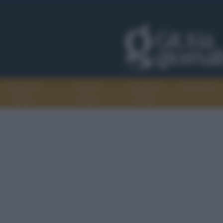
Progetti di
Libri di
Agenda di
Recensioni
GiULiA
GiULiA
GiULiA