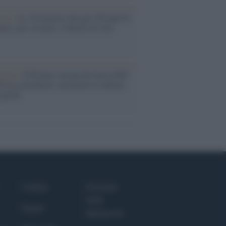
oria /
Le 10 maestre che già 120 anni fa
nero, per 10 mesi, il diritto di voto
enone /
Il Premio Airone di Carta 2026
LiA giornaliste: promuove la cultura
 parità
Culture
Giornale
dello
Salute
Spettacolo