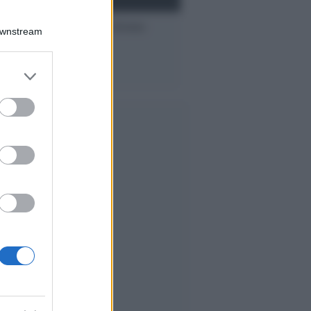
In nome delle donne
Downstream
er and store
to grant or
ed purposes