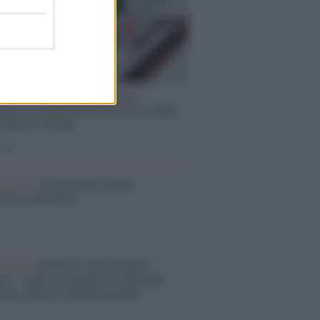
 speech /
Piattaforme sessiste e
ine: la solidarietà di GiULIA e delle
 tutte le vittime
ione
toriale /
Le mostruose donne
Odissea di Nolan
toriale /
Riecco il “patto Meloni –
in”. Contro i deepfake in campagna
orale. Questa volta funzionerà?