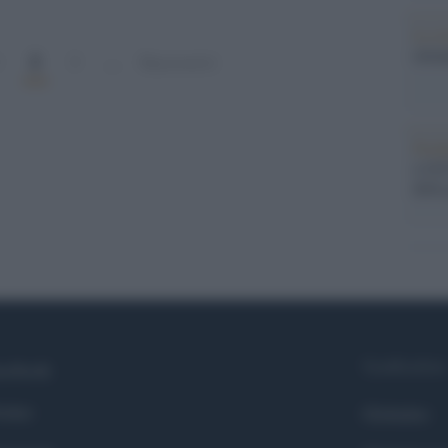
La st
otten
2
1
3
…
Successivi
Pord
a GiU
della
Syndication
cebook
itter
Globalist