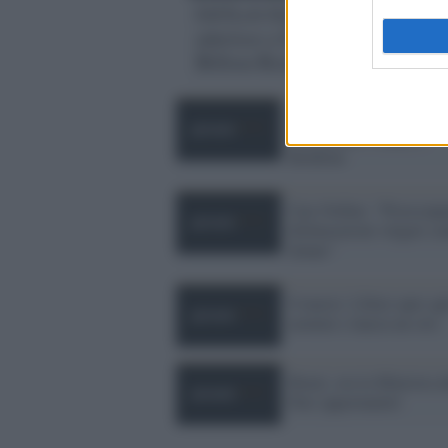
GiULiA Giornaliste
#cit
aderisce a One
guid
Billion Rising
digi
Due donne a capo del
Parlamento: Fedeli e
Boldrini
Cpo Ordine: "Preoccup
dichiarazioni volgari co
donne"
8 marzo: Libere apre agl
uomini e lancia un sito
Renzi, ora la Ministra a
Pari opportunità!