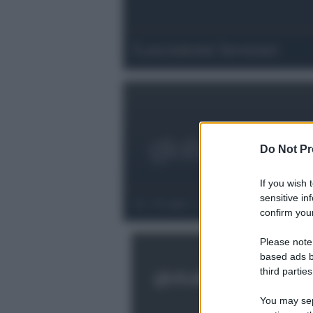
Lasciatemi lavorare
Do Not Pr
If you wish 
sensitive in
Se 110 anni vi sembran pochi
confirm your
Please note
based ads b
third parties
You may sepa