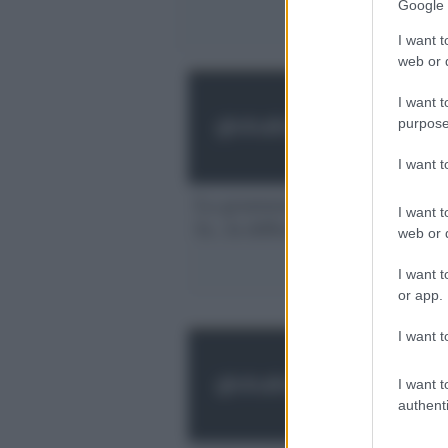
Google 
I want t
web or d
I want t
purpose
I want 
La grammatica la
'Pa
I want t
fa...la differenza
un 
web or d
racc
195
I want t
or app.
I want t
I want t
authenti