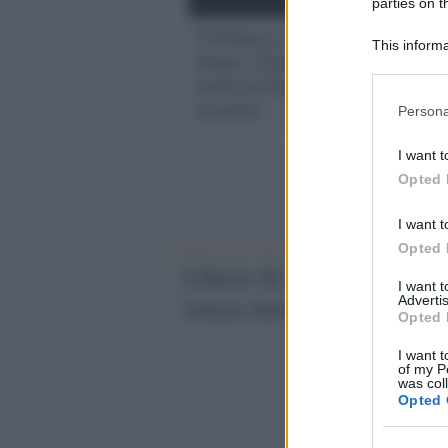
parties on t
Violenza contro le
This informa
donne. Cpo-Fnsi: i media
Participants
usino un linguaggio
Please note
corretto
Persona
information 
deny consent
I want t
in below Go
Opted 
I want t
Opted 
Libere di crescere
I want 
senza stereotipi
Advertis
Opted 
I want t
of my P
was col
Opted 