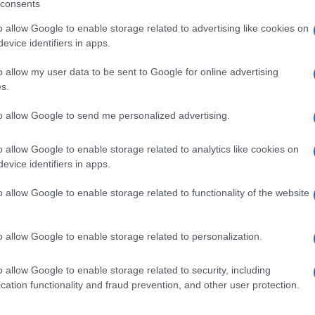
consents
o allow Google to enable storage related to advertising like cookies on
evice identifiers in apps.
o allow my user data to be sent to Google for online advertising
s.
to allow Google to send me personalized advertising.
ura non abbiamo,
Narrare la parità
o allow Google to enable storage related to analytics like cookies on
documentario
evice identifiers in apps.
onta l''8 marzo
5'
o allow Google to enable storage related to functionality of the website
Ulti
o allow Google to enable storage related to personalization.
o allow Google to enable storage related to security, including
cation functionality and fraud prevention, and other user protection.